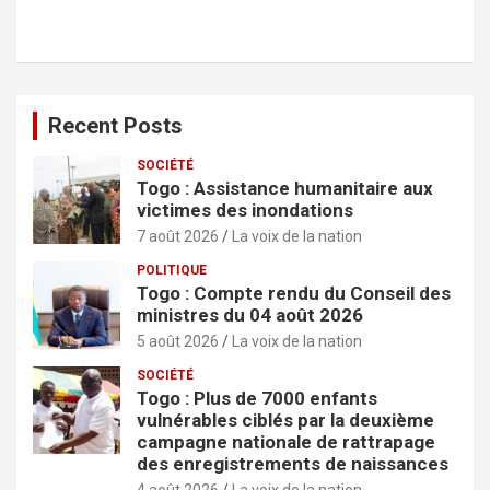
r
c
h
e
r
Recent Posts
SOCIÉTÉ
Togo : Assistance humanitaire aux
victimes des inondations
7 août 2026
La voix de la nation
POLITIQUE
Togo : Compte rendu du Conseil des
ministres du 04 août 2026
5 août 2026
La voix de la nation
SOCIÉTÉ
Togo : Plus de 7000 enfants
vulnérables ciblés par la deuxième
campagne nationale de rattrapage
des enregistrements de naissances
4 août 2026
La voix de la nation