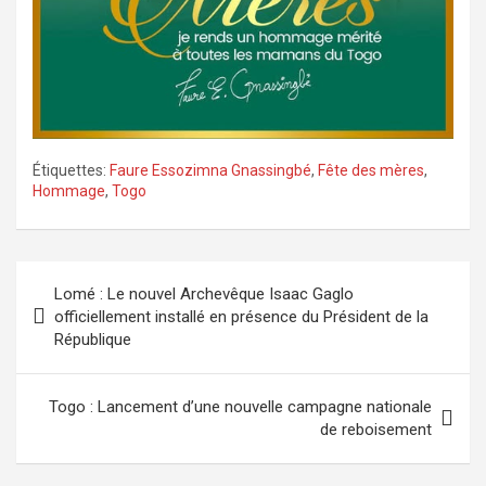
Étiquettes:
Faure Essozimna Gnassingbé
,
Fête des mères
,
Hommage
,
Togo
Navigation
Lomé : Le nouvel Archevêque Isaac Gaglo
de
officiellement installé en présence du Président de la
République
l’article
Togo : Lancement d’une nouvelle campagne nationale
de reboisement