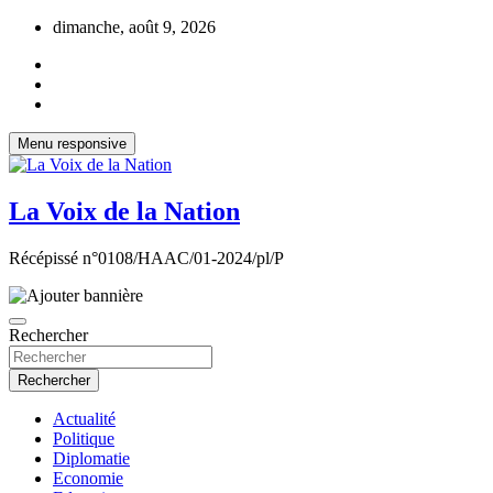
Aller
dimanche, août 9, 2026
au
contenu
Menu responsive
La Voix de la Nation
Récépissé n°0108/HAAC/01-2024/pl/P
Rechercher
Rechercher
Actualité
Politique
Diplomatie
Economie