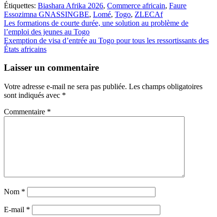
Étiquettes:
Biashara Afrika 2026
,
Commerce africain
,
Faure
Essozimna GNASSINGBE
,
Lomé
,
Togo
,
ZLECAf
Navigation
Les formations de courte durée, une solution au problème de
l’emploi des jeunes au Togo
de
Exemption de visa d’entrée au Togo pour tous les ressortissants des
l’article
États africains
Laisser un commentaire
Votre adresse e-mail ne sera pas publiée.
Les champs obligatoires
sont indiqués avec
*
Commentaire
*
Nom
*
E-mail
*