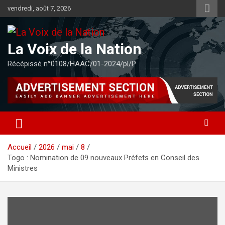
Aller
vendredi, août 7, 2026
au
contenu
La Voix de la Nation
Récépissé n°0108/HAAC/01-2024/pl/P
Accueil
2026
mai
8
Togo : Nomination de 09 nouveaux Préfets en Conseil des
Ministres