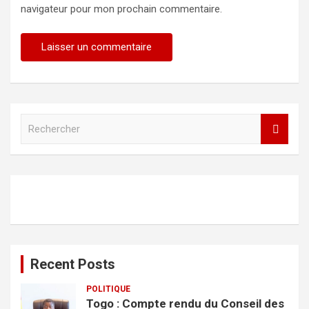
navigateur pour mon prochain commentaire.
R
e
c
h
e
r
c
h
e
r
Recent Posts
POLITIQUE
Togo : Compte rendu du Conseil des