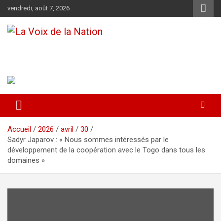
Aller
vendredi, août 7, 2026
au
contenu
La Voix de la Nation
Récépissé n°0108/HAAC/01-2024/pl/P
Accueil
2026
avril
30
Sadyr Japarov : « Nous sommes intéressés par le
développement de la coopération avec le Togo dans tous les
domaines »