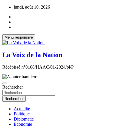
Aller
lundi, août 10, 2026
au
contenu
Menu responsive
La Voix de la Nation
Récépissé n°0108/HAAC/01-2024/pl/P
Rechercher
Rechercher
Actualité
Politique
Diplomatie
Economie