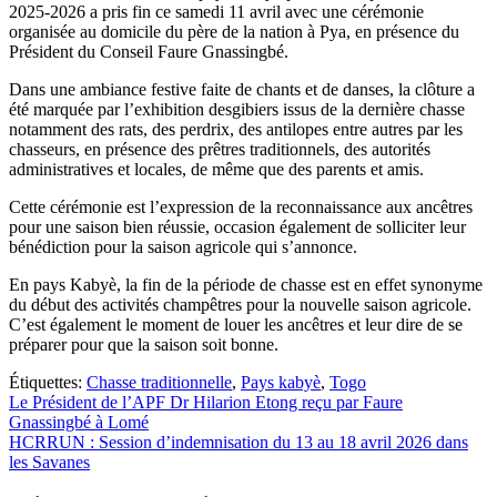
2025-2026 a pris fin ce samedi 11 avril avec une cérémonie
organisée au domicile du père de la nation à Pya, en présence du
Président du Conseil Faure Gnassingbé.
Dans une ambiance festive faite de chants et de danses, la clôture a
été marquée par l’exhibition desgibiers issus de la dernière chasse
notamment des rats, des perdrix, des antilopes entre autres par les
chasseurs, en présence des prêtres traditionnels, des autorités
administratives et locales, de même que des parents et amis.
Cette cérémonie est l’expression de la reconnaissance aux ancêtres
pour une saison bien réussie, occasion également de solliciter leur
bénédiction pour la saison agricole qui s’annonce.
En pays Kabyè, la fin de la période de chasse est en effet synonyme
du début des activités champêtres pour la nouvelle saison agricole.
C’est également le moment de louer les ancêtres et leur dire de se
préparer pour que la saison soit bonne.
Étiquettes:
Chasse traditionnelle
,
Pays kabyè
,
Togo
Navigation
Le Président de l’APF Dr Hilarion Etong reçu par Faure
Gnassingbé à Lomé
de
HCRRUN : Session d’indemnisation du 13 au 18 avril 2026 dans
l’article
les Savanes