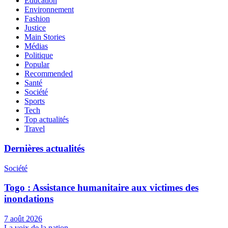
Education
Environnement
Fashion
Justice
Main Stories
Médias
Politique
Popular
Recommended
Santé
Société
Sports
Tech
Top actualités
Travel
Dernières actualités
Société
Togo : Assistance humanitaire aux victimes des
inondations
7 août 2026
La voix de la nation