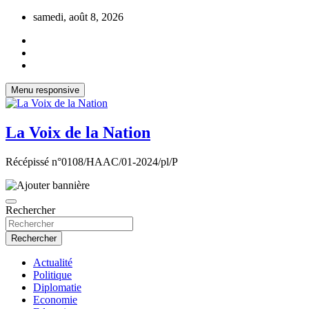
Aller
samedi, août 8, 2026
au
contenu
Menu responsive
La Voix de la Nation
Récépissé n°0108/HAAC/01-2024/pl/P
Rechercher
Rechercher
Actualité
Politique
Diplomatie
Economie