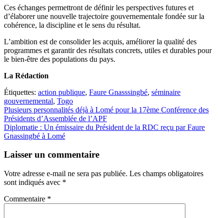
Ces échanges permettront de définir les perspectives futures et
d’élaborer une nouvelle trajectoire gouvernementale fondée sur la
cohérence, la discipline et le sens du résultat.
L’ambition est de consolider les acquis, améliorer la qualité des
programmes et garantir des résultats concrets, utiles et durables pour
le bien-être des populations du pays.
La Rédaction
Étiquettes:
action publique
,
Faure Gnasssingbé
,
séminaire
gouvernemental
,
Togo
Navigation
Plusieurs personnalités déjà à Lomé pour la 17ème Conférence des
Présidents d’Assemblée de l’APF
de
Diplomatie : Un émissaire du Président de la RDC reçu par Faure
l’article
Gnassingbé à Lomé
Laisser un commentaire
Votre adresse e-mail ne sera pas publiée.
Les champs obligatoires
sont indiqués avec
*
Commentaire
*