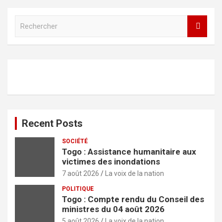
R
e
c
h
e
r
c
h
e
r
Recent Posts
SOCIÉTÉ
Togo : Assistance humanitaire aux
victimes des inondations
7 août 2026
La voix de la nation
POLITIQUE
Togo : Compte rendu du Conseil des
ministres du 04 août 2026
5 août 2026
La voix de la nation