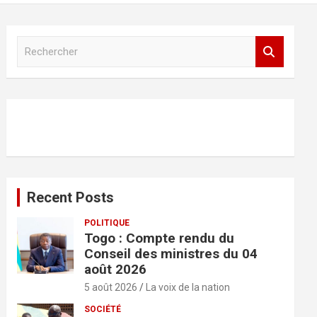
R
e
c
h
e
r
c
h
e
r
Recent Posts
POLITIQUE
Togo : Compte rendu du
Conseil des ministres du 04
août 2026
5 août 2026
La voix de la nation
SOCIÉTÉ