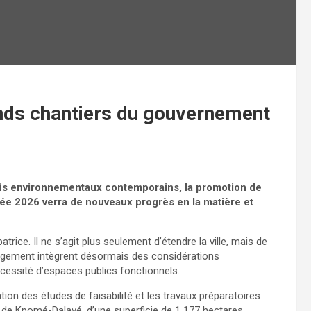
ands chantiers du gouvernement
défis environnementaux contemporains, la promotion de
ée 2026 verra de nouveaux progrès en la matière et
trice. Il ne s’agit plus seulement d’étendre la ville, mais de
agement intègrent désormais des considérations
écessité d’espaces publics fonctionnels.
sation des études de faisabilité et les travaux préparatoires
e de Kpomé-Dalavé, d’une superficie de 1 177 hectares.