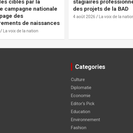
es ciblés par la
stagiaires professionn
e campagne nationale
des projets de la BAD
apage des
4 août 2026
La voix de la natio
rements de naissances
La voix de la nation
Categories
Culture
Diplomatie
Economie
Editor's Pick
Education
Environnement
Fashion