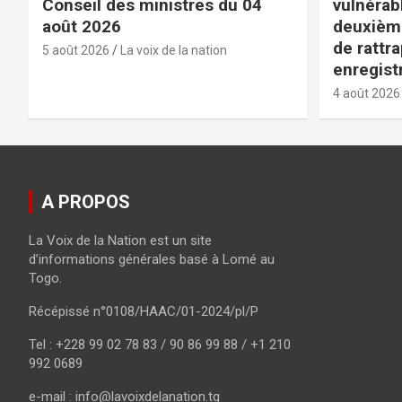
Conseil des ministres du 04
vulnérabl
août 2026
deuxièm
de rattr
5 août 2026
La voix de la nation
enregist
4 août 2026
A PROPOS
La Voix de la Nation est un site
d’informations générales basé à Lomé au
Togo.
Récépissé n°0108/HAAC/01-2024/pl/P
Tel : +228 99 02 78 83 / 90 86 99 88 / +1 210
992 0689
e-mail : info@lavoixdelanation.tg