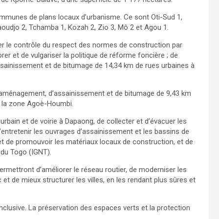
communes de plans locaux d’urbanisme. Ce sont Oti-Sud 1,
aoudjo 2, Tchamba 1, Kozah 2, Zio 3, Mô 2 et Agou 1.
r le contrôle du respect des normes de construction par
er et de vulgariser la politique de réforme foncière ; de
ssainissement et de bitumage de 14,34 km de rues urbaines à
x d’aménagement, d’assainissement et de bitumage de 9,43 km
e la zone Agoè-Houmbi.
urbain et de voirie à Dapaong, de collecter et d’évacuer les
’entretenir les ouvrages d’assainissement et les bassins de
et de promouvoir les matériaux locaux de construction, et de
l du Togo (IGNT).
permettront d’améliorer le réseau routier, de moderniser les
et de mieux structurer les villes, en les rendant plus sûres et
nclusive. La préservation des espaces verts et la protection