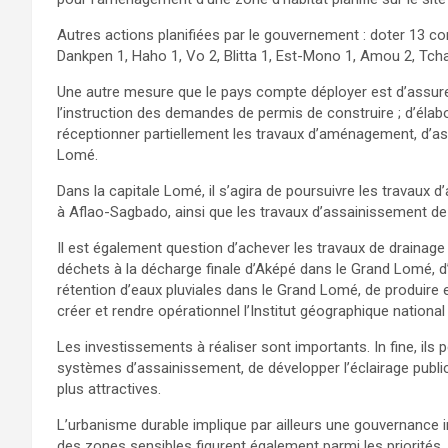
Autres actions planifiées par le gouvernement : doter 13 
Dankpen 1, Haho 1, Vo 2, Blitta 1, Est-Mono 1, Amou 2, Tch
Une autre mesure que le pays compte déployer est d’assure
l’instruction des demandes de permis de construire ; d’élabor
réceptionner partiellement les travaux d’aménagement, d’a
Lomé.
Dans la capitale Lomé, il s’agira de poursuivre les travau
à Aflao-Sagbado, ainsi que les travaux d’assainissement d
Il est également question d’achever les travaux de drainage 
déchets à la décharge finale d’Aképé dans le Grand Lomé, d
rétention d’eaux pluviales dans le Grand Lomé, de produire 
créer et rendre opérationnel l’Institut géographique nationa
Les investissements à réaliser sont importants. In fine, ils 
systèmes d’assainissement, de développer l’éclairage public 
plus attractives.
L’urbanisme durable implique par ailleurs une gouvernance i
des zones sensibles figurent également parmi les priorités.