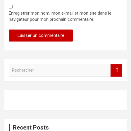
Enregistrer mon nom, mon e-mail et mon site dans le
navigateur pour mon prochain commentaire.
R
e
c
h
e
r
c
h
e
r
Recent Posts