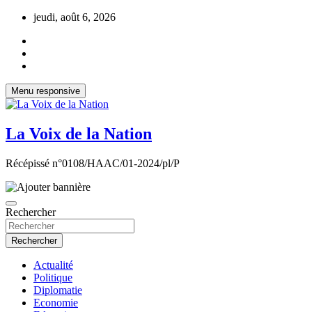
Aller
jeudi, août 6, 2026
au
contenu
Menu responsive
La Voix de la Nation
Récépissé n°0108/HAAC/01-2024/pl/P
Rechercher
Rechercher
Actualité
Politique
Diplomatie
Economie