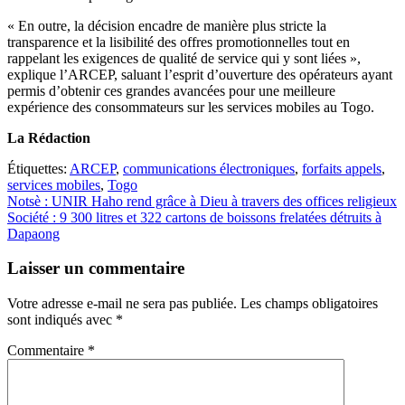
« En outre, la décision encadre de manière plus stricte la
transparence et la lisibilité des offres promotionnelles tout en
rappelant les exigences de qualité de service qui y sont liées »,
explique l’ARCEP, saluant l’esprit d’ouverture des opérateurs ayant
permis d’obtenir ces grandes avancées pour une meilleure
expérience des consommateurs sur les services mobiles au Togo.
La Rédaction
Étiquettes:
ARCEP
,
communications électroniques
,
forfaits appels
,
services mobiles
,
Togo
Navigation
Notsè : UNIR Haho rend grâce à Dieu à travers des offices religieux
Société : 9 300 litres et 322 cartons de boissons frelatées détruits à
de
Dapaong
l’article
Laisser un commentaire
Votre adresse e-mail ne sera pas publiée.
Les champs obligatoires
sont indiqués avec
*
Commentaire
*