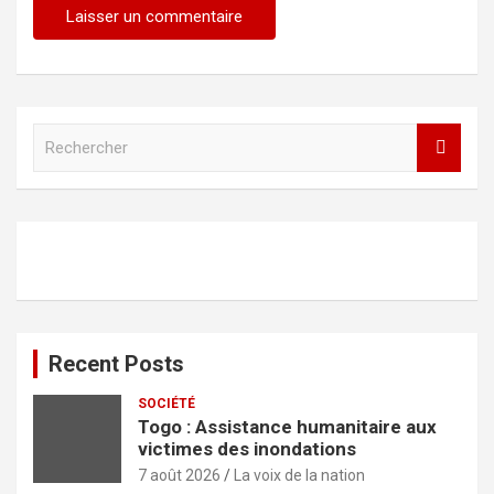
R
e
c
h
e
r
c
h
e
r
Recent Posts
SOCIÉTÉ
Togo : Assistance humanitaire aux
victimes des inondations
7 août 2026
La voix de la nation