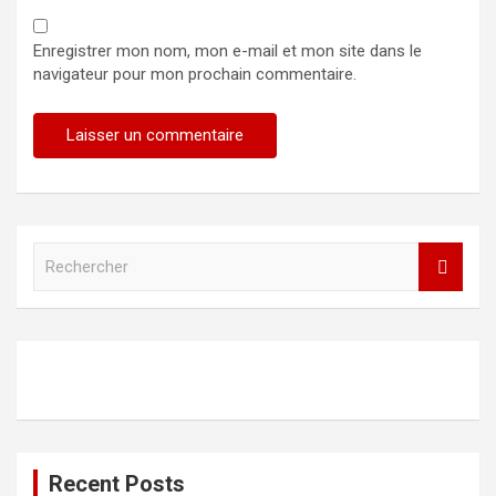
Enregistrer mon nom, mon e-mail et mon site dans le
navigateur pour mon prochain commentaire.
R
e
c
h
e
r
c
h
e
r
Recent Posts