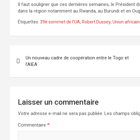
Il faut souligner que ces dernières semaines, le Président 
dans la région notamment au Rwanda, au Burundi et en Ouga
Étiquettes:
39è sommet de l’UA
,
Robert Dussey
,
Union africai
Navigation
Un nouveau cadre de coopération entre le Togo et
de
l’AIEA
l’article
Laisser un commentaire
Votre adresse e-mail ne sera pas publiée.
Les champs oblig
Commentaire
*