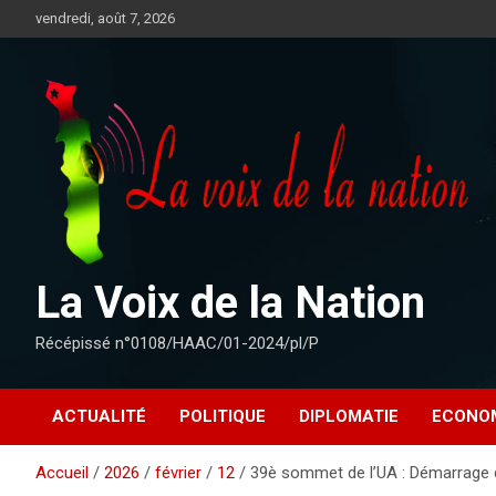
Aller
vendredi, août 7, 2026
au
contenu
La Voix de la Nation
Récépissé n°0108/HAAC/01-2024/pl/P
ACTUALITÉ
POLITIQUE
DIPLOMATIE
ECONO
Accueil
2026
février
12
39è sommet de l’UA : Démarrage d