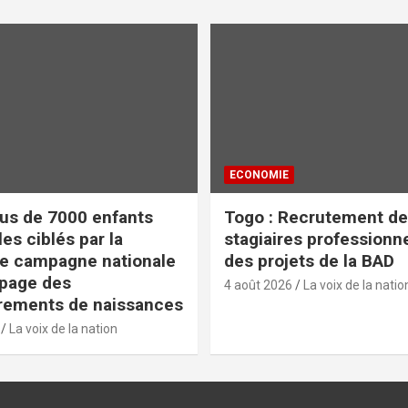
ECONOMIE
lus de 7000 enfants
Togo : Recrutement de
es ciblés par la
stagiaires professionn
e campagne nationale
des projets de la BAD
apage des
4 août 2026
La voix de la natio
rements de naissances
La voix de la nation