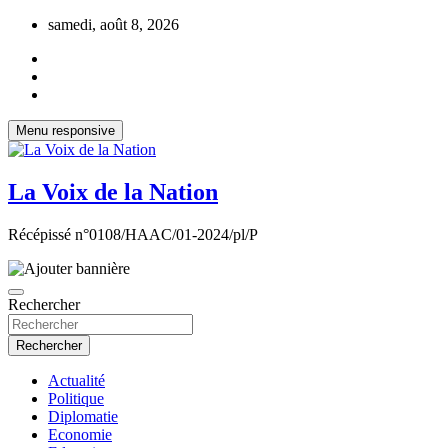
Aller
samedi, août 8, 2026
au
contenu
Menu responsive
La Voix de la Nation
Récépissé n°0108/HAAC/01-2024/pl/P
Rechercher
Rechercher
Actualité
Politique
Diplomatie
Economie