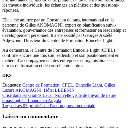
les travaux individuels, les échanges en plénière et des questions-
réponses.
Elle a été animée par un Consultant de rang international en la
personne de Gilles AKOMAGNI, expert en planification suivi-
évaluation, gouvernance des entreprises et formateur en leadership et
développement personnel. Il a été assisté par Georges Akoété
Adjewonu, Directeur du Centre de Formation Etincelle Light.
Au demeurant, le Centre de Formation Etincelle Light (CFEL)
confirme encore une fois son leadership et son positionnement en
matière d’accompagnement des entreprises et organisations en
termes de formation et de conseil entre autres.
DKS
Étiquettes:
Centre de Formation
,
CFEL
,
Etincelle Light
,
Gilles
Lazare AKOMAGNI
,
Hôtel LEBENIN
Navigation
Crise dans les Grands Lacs : Nouvelle visite de travail de Faure
Gnassingbé à Luanda en Angola
de
Togo : Les 03 priorités de l’action gouvernementale
l’article
Laisser un commentaire
Votre adresse e-mail ne sera pas publiée.
Les champs obligatoires