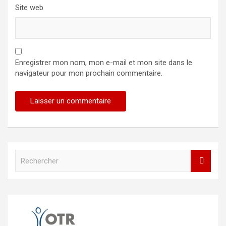
Site web
Enregistrer mon nom, mon e-mail et mon site dans le
navigateur pour mon prochain commentaire.
R
e
c
h
e
r
c