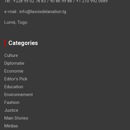
Tel : +228 99 02 78 83 / 90 86 99 88 / +1 210 992 0689
e-mail : info@lavoixdelanation.tg
Lomé, Togo.
Categories
Culture
Diplomatie
Economie
Editor's Pick
Education
Environnement
Fashion
Justice
Main Stories
Médias