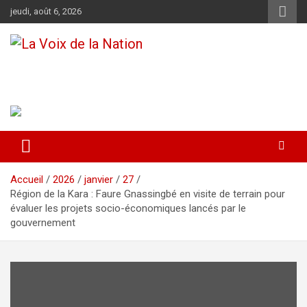
Aller
jeudi, août 6, 2026
au
contenu
La Voix de la Nation
Récépissé n°0108/HAAC/01-2024/pl/P
Accueil
2026
janvier
27
Région de la Kara : Faure Gnassingbé en visite de terrain pour
évaluer les projets socio-économiques lancés par le
gouvernement