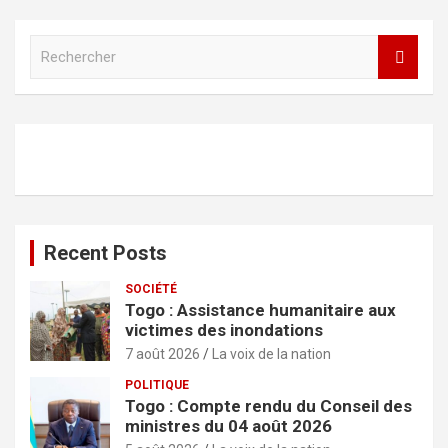
R
e
c
h
e
r
c
h
e
r
Recent Posts
SOCIÉTÉ
Togo : Assistance humanitaire aux
victimes des inondations
7 août 2026
La voix de la nation
POLITIQUE
Togo : Compte rendu du Conseil des
ministres du 04 août 2026