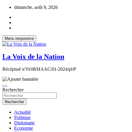
Aller
dimanche, août 9, 2026
au
contenu
Menu responsive
La Voix de la Nation
Récépissé n°0108/HAAC/01-2024/pl/P
Rechercher
Rechercher
Actualité
Politique
Diplomatie
Economie