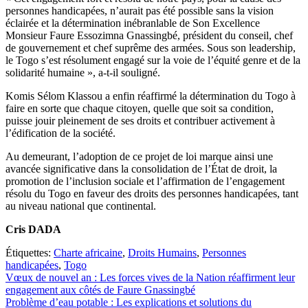
personnes handicapées, n’aurait pas été possible sans la vision
éclairée et la détermination inébranlable de Son Excellence
Monsieur Faure Essozimna Gnassingbé, président du conseil, chef
de gouvernement et chef suprême des armées. Sous son leadership,
le Togo s’est résolument engagé sur la voie de l’équité genre et de la
solidarité humaine », a-t-il souligné.
Komis Sélom Klassou a enfin réaffirmé la détermination du Togo à
faire en sorte que chaque citoyen, quelle que soit sa condition,
puisse jouir pleinement de ses droits et contribuer activement à
l’édification de la société.
Au demeurant, l’adoption de ce projet de loi marque ainsi une
avancée significative dans la consolidation de l’État de droit, la
promotion de l’inclusion sociale et l’affirmation de l’engagement
résolu du Togo en faveur des droits des personnes handicapées, tant
au niveau national que continental.
Cris DADA
Étiquettes:
Charte africaine
,
Droits Humains
,
Personnes
handicapées
,
Togo
Navigation
Vœux de nouvel an : Les forces vives de la Nation réaffirment leur
engagement aux côtés de Faure Gnassingbé
de
Problème d’eau potable : Les explications et solutions du