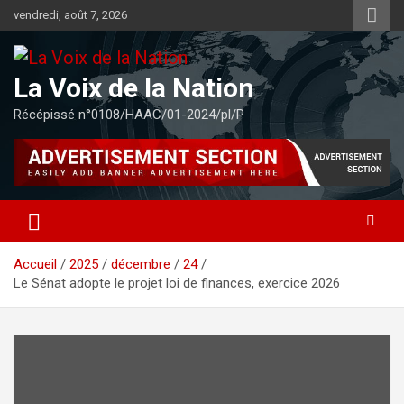
Aller
vendredi, août 7, 2026
au
contenu
La Voix de la Nation
Récépissé n°0108/HAAC/01-2024/pl/P
Accueil
2025
décembre
24
Le Sénat adopte le projet loi de finances, exercice 2026