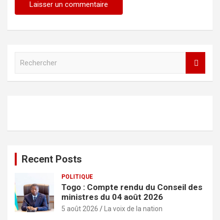
R
e
c
h
e
r
c
h
e
r
Recent Posts
POLITIQUE
Togo : Compte rendu du Conseil des
ministres du 04 août 2026
5 août 2026
La voix de la nation