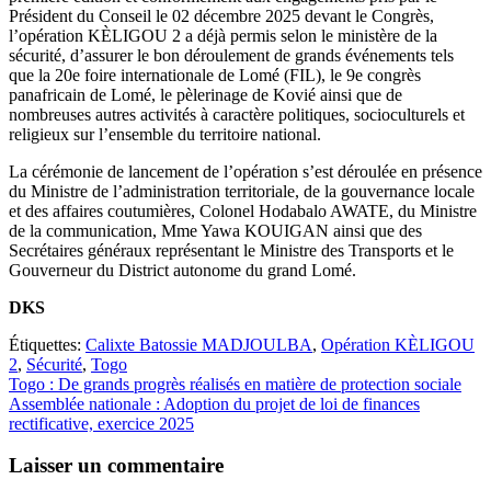
Président du Conseil le 02 décembre 2025 devant le Congrès,
l’opération KÈLIGOU 2 a déjà permis selon le ministère de la
sécurité, d’assurer le bon déroulement de grands événements tels
que la 20e foire internationale de Lomé (FIL), le 9e congrès
panafricain de Lomé, le pèlerinage de Kovié ainsi que de
nombreuses autres activités à caractère politiques, socioculturels et
religieux sur l’ensemble du territoire national.
La cérémonie de lancement de l’opération s’est déroulée en présence
du Ministre de l’administration territoriale, de la gouvernance locale
et des affaires coutumières, Colonel Hodabalo AWATE, du Ministre
de la communication, Mme Yawa KOUIGAN ainsi que des
Secrétaires généraux représentant le Ministre des Transports et le
Gouverneur du District autonome du grand Lomé.
DKS
Étiquettes:
Calixte Batossie MADJOULBA
,
Opération KÈLIGOU
2
,
Sécurité
,
Togo
Navigation
Togo : De grands progrès réalisés en matière de protection sociale
Assemblée nationale : Adoption du projet de loi de finances
de
rectificative, exercice 2025
l’article
Laisser un commentaire