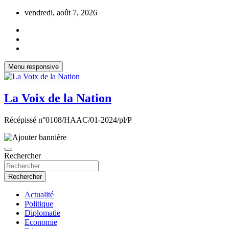
Aller
vendredi, août 7, 2026
au
contenu
Menu responsive
La Voix de la Nation
Récépissé n°0108/HAAC/01-2024/pl/P
Rechercher
Rechercher
Actualité
Politique
Diplomatie
Economie