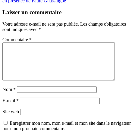
l’article
en présence de Faure Gnassingbé
Laisser un commentaire
Votre adresse e-mail ne sera pas publiée.
Les champs obligatoires
sont indiqués avec
*
Commentaire
*
Nom
*
E-mail
*
Site web
Enregistrer mon nom, mon e-mail et mon site dans le navigateur
pour mon prochain commentaire.