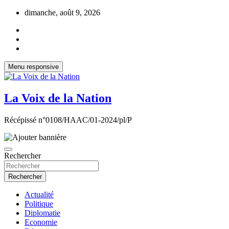
Aller
dimanche, août 9, 2026
au
contenu
Menu responsive
La Voix de la Nation
Récépissé n°0108/HAAC/01-2024/pl/P
Rechercher
Rechercher
Actualité
Politique
Diplomatie
Economie