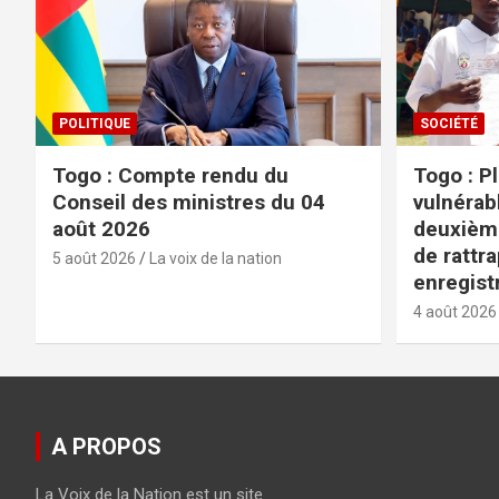
POLITIQUE
SOCIÉTÉ
Togo : Compte rendu du
Togo : P
Conseil des ministres du 04
vulnérabl
août 2026
deuxièm
de rattr
5 août 2026
La voix de la nation
enregist
4 août 2026
A PROPOS
La Voix de la Nation est un site