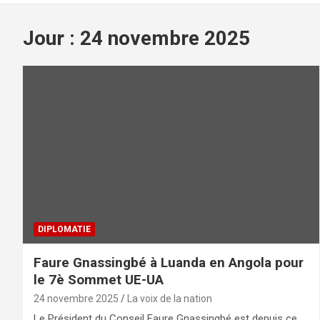
Jour :
24 novembre 2025
DIPLOMATIE
Faure Gnassingbé à Luanda en Angola pour
le 7è Sommet UE-UA
24 novembre 2025
La voix de la nation
Le Président du Conseil Faure Gnassingbé est depuis ce