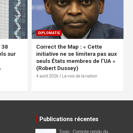
DIPLOMATIE
 38
Correct the Map : « Cette
els sur
initiative ne se limitera pas aux
seuls États membres de l’UA »
(Robert Dussey)
n
4 août 2026
La voix de la nation
Publications récentes
Togo : Compte rendu du