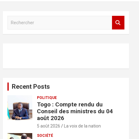
R
e
c
h
e
r
c
h
e
r
Recent Posts
POLITIQUE
Togo : Compte rendu du
Conseil des ministres du 04
août 2026
5 août 2026
La voix de la nation
SOCIÉTÉ