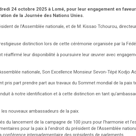
ndredi 24 octobre 2025 à Lomé, pour leur engagement en faveur
bration de la Journée des Nations Unies.
ésident de l’Assemblée nationale, et de M. Kissao Tchourou, directeu
igieuse distinction lors de cette cérémonie organisée par la Fédéra
ont réaffirmé leur disponibilité à poursuivre leur œuvrer avec engage
 l’Assemblée nationale, Son Excellence Monsieur Sevon-Tépé Kodjo A
t pris part prendre part aux travaux du Sommet mondial de la paix te
nduit à notre identification et à cette distinction en tant qu’ambassad
té les nouveaux ambassadeurs de la paix.
vités du lancement de la campagne de 100 jours pour l’harmonie et l’es
ementaires pour la paix à l’endroit du président de l’Assemblée nation
la conférence interparlementaire des présidents de parlements.