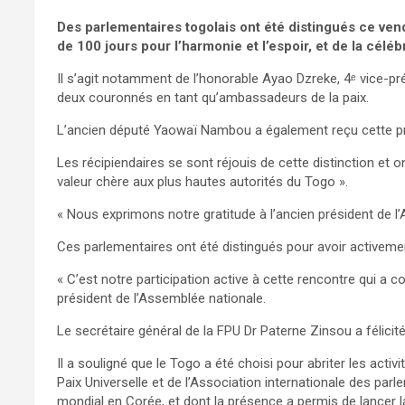
Des parlementaires togolais ont été distingués ce ve
de 100 jours pour l’harmonie et l’espoir, et de la célé
Il s’agit notamment de l’honorable Ayao Dzreke, 4ᵉ vice-pr
deux couronnés en tant qu’ambassadeurs de la paix.
L’ancien député Yaowaï Nambou a également reçu cette prest
Les récipiendaires se sont réjouis de cette distinction et 
valeur chère aux plus hautes autorités du Togo ».
« Nous exprimons notre gratitude à l’ancien président de
Ces parlementaires ont été distingués pour avoir activemen
« C’est notre participation active à cette rencontre qui a co
président de l’Assemblée nationale.
Le secrétaire général de la FPU Dr Paterne Zinsou a félici
Il a souligné que le Togo a été choisi pour abriter les acti
Paix Universelle et de l’Association internationale des parl
mondial en Corée, et dont la présence a permis de lancer 