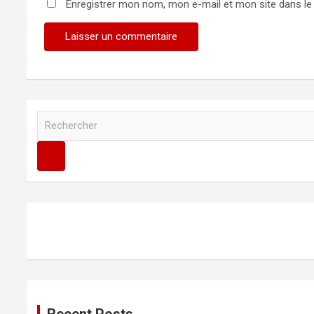
Enregistrer mon nom, mon e-mail et mon site dans l
R
e
c
h
e
r
c
h
e
r
Recent Posts