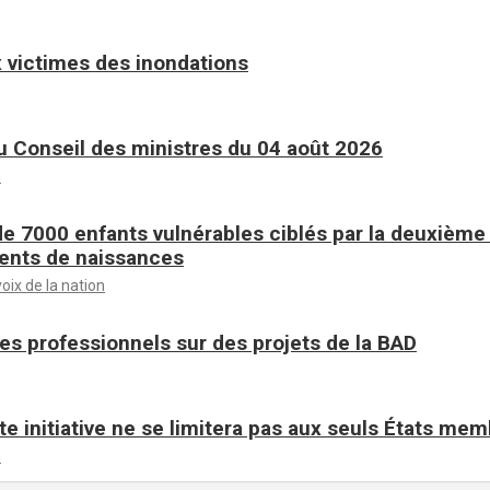
 victimes des inondations
 Conseil des ministres du 04 août 2026
n
de 7000 enfants vulnérables ciblés par la deuxièm
ents de naissances
voix de la nation
es professionnels sur des projets de la BAD
te initiative ne se limitera pas aux seuls États me
n