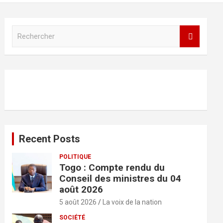
R
e
c
h
e
r
c
h
e
r
Recent Posts
POLITIQUE
Togo : Compte rendu du
Conseil des ministres du 04
août 2026
5 août 2026
La voix de la nation
SOCIÉTÉ