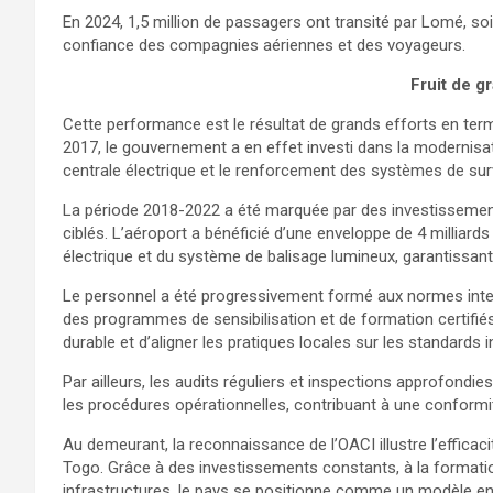
En 2024, 1,5 million de passagers ont transité par Lomé, so
confiance des compagnies aériennes et des voyageurs.
Fruit de g
Cette performance est le résultat de grands efforts en term
2017, le gouvernement a en effet investi dans la modernisati
centrale électrique et le renforcement des systèmes de surv
La période 2018-2022 a été marquée par des investisseme
ciblés. L’aéroport a bénéficié d’une enveloppe de 4 milliar
électrique et du système de balisage lumineux, garantissant
Le personnel a été progressivement formé aux normes inter
des programmes de sensibilisation et de formation certifiés
durable et d’aligner les pratiques locales sur les standards 
Par ailleurs, les audits réguliers et inspections approfondie
les procédures opérationnelles, contribuant à une conform
Au demeurant, la reconnaissance de l’OACI illustre l’effica
Togo. Grâce à des investissements constants, à la formati
infrastructures, le pays se positionne comme un modèle en