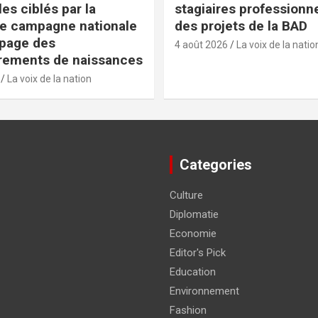
es ciblés par la
stagiaires professionn
e campagne nationale
des projets de la BAD
apage des
4 août 2026
La voix de la natio
rements de naissances
La voix de la nation
Categories
Culture
Diplomatie
Economie
Editor's Pick
Education
Environnement
Fashion