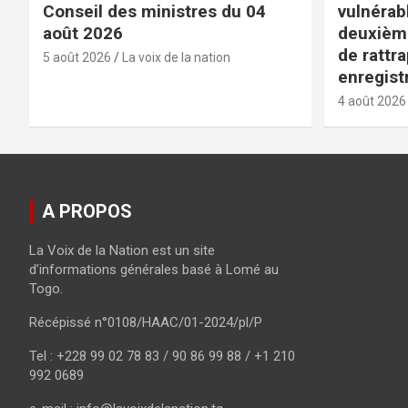
Conseil des ministres du 04
vulnérabl
août 2026
deuxièm
de rattr
5 août 2026
La voix de la nation
enregist
4 août 2026
A PROPOS
La Voix de la Nation est un site
d’informations générales basé à Lomé au
Togo.
Récépissé n°0108/HAAC/01-2024/pl/P
Tel : +228 99 02 78 83 / 90 86 99 88 / +1 210
992 0689