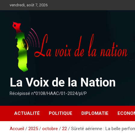
Aller
vendredi, août 7, 2026
au
contenu
La Voix de la Nation
Récépissé n°0108/HAAC/01-2024/pl/P
ACTUALITÉ
POLITIQUE
DIPLOMATIE
ECONO
Accueil
2025
octobre
22
Sûreté aérienne : La belle perf