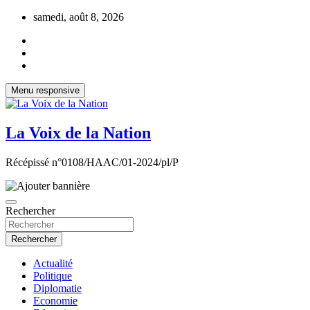
Aller
samedi, août 8, 2026
au
contenu
Menu responsive
La Voix de la Nation
Récépissé n°0108/HAAC/01-2024/pl/P
Rechercher
Rechercher
Actualité
Politique
Diplomatie
Economie