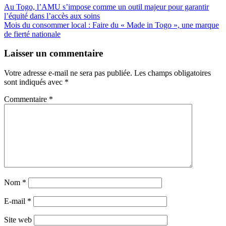
Navigation
Au Togo, l’AMU s’impose comme un outil majeur pour garantir
l’équité dans l’accès aux soins
de
Mois du consommer local : Faire du « Made in Togo », une marque
l’article
de fierté nationale
Laisser un commentaire
Votre adresse e-mail ne sera pas publiée.
Les champs obligatoires
sont indiqués avec
*
Commentaire
*
Nom
*
E-mail
*
Site web