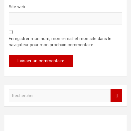
Site web
Enregistrer mon nom, mon e-mail et mon site dans le
navigateur pour mon prochain commentaire.
R
e
c
h
e
r
c