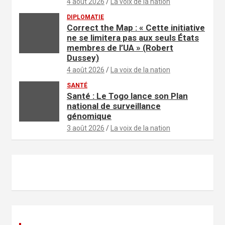
4 août 2026
La voix de la nation
DIPLOMATIE
Correct the Map : « Cette initiative
ne se limitera pas aux seuls États
membres de l’UA » (Robert
Dussey)
4 août 2026
La voix de la nation
SANTÉ
Santé : Le Togo lance son Plan
national de surveillance
génomique
3 août 2026
La voix de la nation