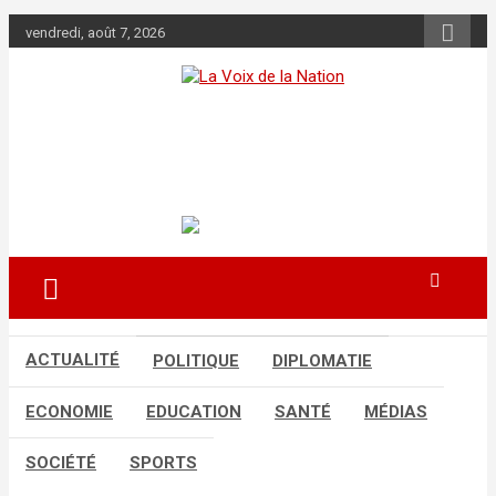
Aller
vendredi, août 7, 2026
au
contenu
La Voix de la
Nation
Récépissé n°0108/HAAC/01-2024/pl/P
ACTUALITÉ
POLITIQUE
DIPLOMATIE
ECONOMIE
EDUCATION
SANTÉ
MÉDIAS
SOCIÉTÉ
SPORTS