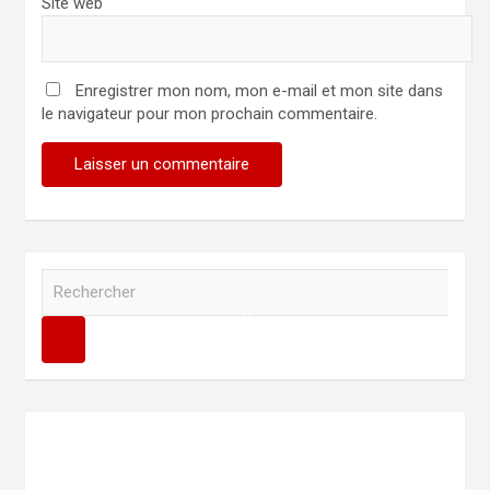
Site web
Enregistrer mon nom, mon e-mail et mon site dans
le navigateur pour mon prochain commentaire.
R
e
c
h
e
r
c
h
e
r