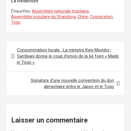
La Rédaction
Étiquettes:
Assemblée nationale togolaise
,
Assemblée populaire du Shandong
,
Chine
,
Coopération
,
Togo
Navigation
Consommation locale : La ministre Kayi Mivedor-
de
Sambiani donne le coup d’envoi de la 6è foire « Made
in Togo »
l’article
Signature d’une nouvelle convention du don
alimentaire entre le Japon et le Togo
Laisser un commentaire