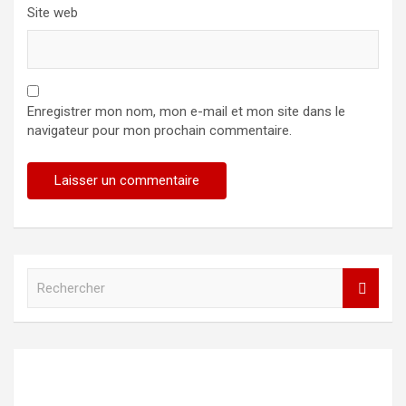
Site web
Enregistrer mon nom, mon e-mail et mon site dans le
navigateur pour mon prochain commentaire.
R
e
c
h
e
r
c