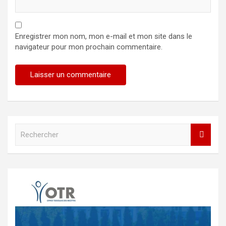
Enregistrer mon nom, mon e-mail et mon site dans le
navigateur pour mon prochain commentaire.
R
e
c
h
e
r
c
h
e
r