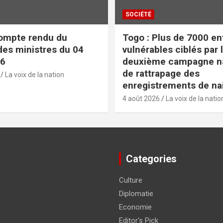
SOCIÉTÉ
ompte rendu du
Togo : Plus de 7000 en
des ministres du 04
vulnérables ciblés par 
26
deuxième campagne na
de rattrapage des
La voix de la nation
enregistrements de na
4 août 2026
La voix de la natio
Categories
Culture
Diplomatie
Economie
Editor's Pick