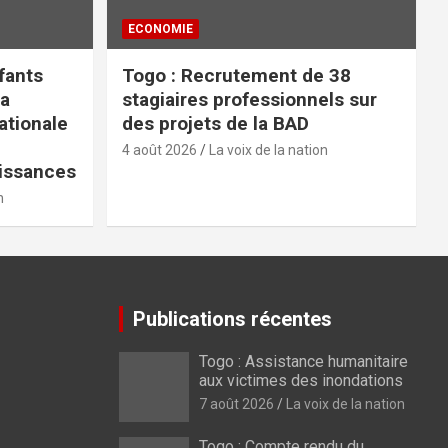
ECONOMIE
fants
Togo : Recrutement de 38
la
stagiaires professionnels sur
tionale
des projets de la BAD
4 août 2026
La voix de la nation
issances
n
Publications récentes
Togo : Assistance humanitaire
aux victimes des inondations
7 août 2026
La voix de la nation
Togo : Compte rendu du