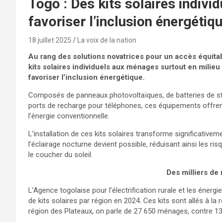
Togo : Des kits solaires indiv
favoriser l’inclusion énergétiq
18 juillet 2025
La voix de la nation
Au rang des
solutions novatrices pour un accès équitabl
kits solaires individuels aux ménages surtout en milieu r
favoriser l’inclusion énergétique.
Composés de panneaux photovoltaïques, de batteries de st
ports de recharge pour téléphones, ces équipements offrent
l’énergie conventionnelle.
L’installation de ces kits solaires transforme significativem
l’éclairage nocturne devient possible, réduisant ainsi les ris
le coucher du soleil.
Des milliers d
L’Agence togolaise pour l’électrification rurale et les éne
de kits solaires par région en 2024. Ces kits sont allés à l
région des Plateaux, on parle de 27 650 ménages, contre 13