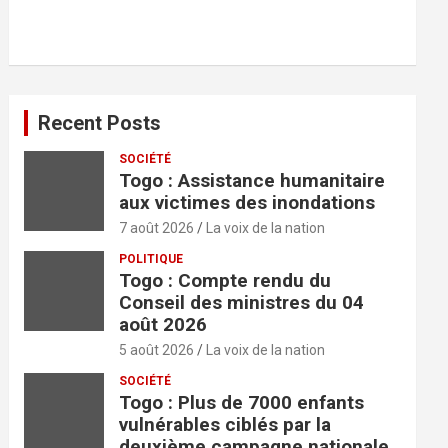
r
c
h
e
r
Recent Posts
SOCIÉTÉ
Togo : Assistance humanitaire
aux victimes des inondations
7 août 2026
La voix de la nation
POLITIQUE
Togo : Compte rendu du
Conseil des ministres du 04
août 2026
5 août 2026
La voix de la nation
SOCIÉTÉ
Togo : Plus de 7000 enfants
vulnérables ciblés par la
deuxième campagne nationale