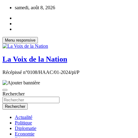
Aller
samedi, août 8, 2026
au
contenu
Menu responsive
La Voix de la Nation
Récépissé n°0108/HAAC/01-2024/pl/P
Rechercher
Rechercher
Actualité
Politique
Diplomatie
Economie