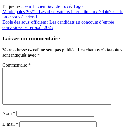
Étiquettes:
Jean-Lucien Savi de Tové
,
Togo
Navigation
Municipales 2025 : Les observateurs internationaux éclairés sur le
processus électoral
de
Ecole des sous-officiers : Les candidats au concours d’entrée
l’article
convoqués le 1er août 2025
Laisser un commentaire
Votre adresse e-mail ne sera pas publiée.
Les champs obligatoires
sont indiqués avec
*
Commentaire
*
Nom
*
E-mail
*