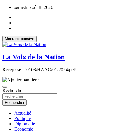
Aller
samedi, août 8, 2026
au
contenu
Menu responsive
La Voix de la Nation
Récépissé n°0108/HAAC/01-2024/pl/P
Rechercher
Rechercher
Actualité
Politique
Diplomatie
Economie