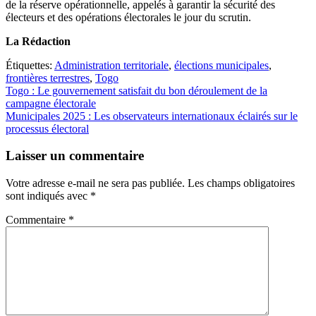
de la réserve opérationnelle, appelés à garantir la sécurité des
électeurs et des opérations électorales le jour du scrutin.
La Rédaction
Étiquettes:
Administration territoriale
,
élections municipales
,
frontières terrestres
,
Togo
Navigation
Togo : Le gouvernement satisfait du bon déroulement de la
campagne électorale
de
Municipales 2025 : Les observateurs internationaux éclairés sur le
l’article
processus électoral
Laisser un commentaire
Votre adresse e-mail ne sera pas publiée.
Les champs obligatoires
sont indiqués avec
*
Commentaire
*