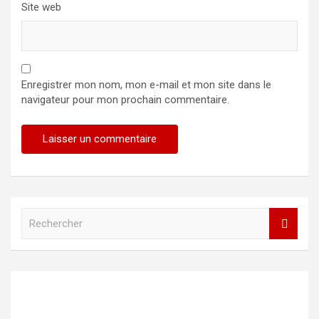
Site web
Enregistrer mon nom, mon e-mail et mon site dans le
navigateur pour mon prochain commentaire.
R
e
c
h
e
r
c