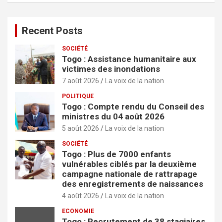
h
e
r
Recent Posts
SOCIÉTÉ
Togo : Assistance humanitaire aux
victimes des inondations
7 août 2026
La voix de la nation
POLITIQUE
Togo : Compte rendu du Conseil des
ministres du 04 août 2026
5 août 2026
La voix de la nation
SOCIÉTÉ
Togo : Plus de 7000 enfants
vulnérables ciblés par la deuxième
campagne nationale de rattrapage
des enregistrements de naissances
4 août 2026
La voix de la nation
ECONOMIE
Togo : Recrutement de 38 stagiaires