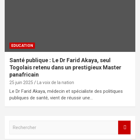
EDUCATION
Santé publique : Le Dr Farid Akaya, seul
Togolais retenu dans un prestigieux Master
panafricain
25 juin 2025
La voix de la nation
Le Dr Farid Akaya, médecin et spécialiste des politiques
publiques de santé, vient de réussir une…
R
e
c