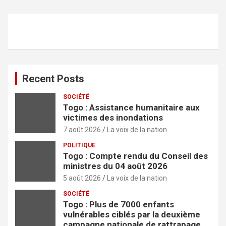
h
e
r
c
h
e
r
Recent Posts
SOCIÉTÉ
Togo : Assistance humanitaire aux
victimes des inondations
7 août 2026
La voix de la nation
POLITIQUE
Togo : Compte rendu du Conseil des
ministres du 04 août 2026
5 août 2026
La voix de la nation
SOCIÉTÉ
Togo : Plus de 7000 enfants
vulnérables ciblés par la deuxième
campagne nationale de rattrapage