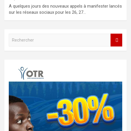
A quelques jours des nouveaux appels à manifester lancés
sur les réseaux sociaux pour les 26, 27…
R
e
c
h
e
r
c
h
e
r