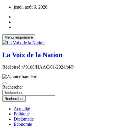
Aller
jeudi, août 6, 2026
au
contenu
Menu responsive
La Voix de la Nation
Récépissé n°0108/HAAC/01-2024/pl/P
Rechercher
Rechercher
Actualité
Politique
Diplomatie
Economie