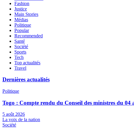
Fashion
Justice
Main Stories
Médias
Politique
Popular
Recommended
Santé
Société
Sports
Tech
Top actualités
Travel
Dernières actualités
Politique
Togo : Compte rendu du Conseil des ministres du 04 
5 août 2026
La voix de la nation
Société