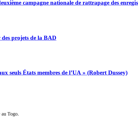
a deuxième campagne nationale de rattrapage des enregi
r des projets de la BAD
s aux seuls États membres de l’UA » (Robert Dussey)
é au Togo.