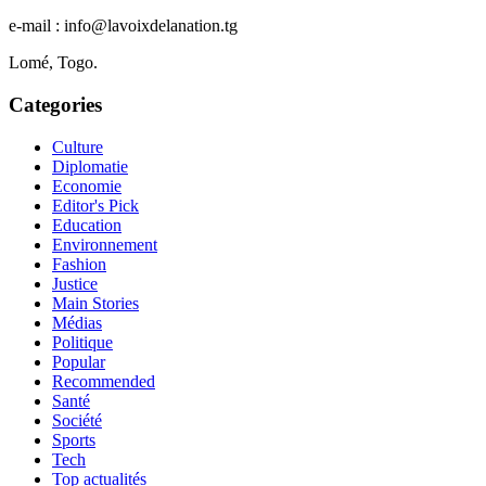
e-mail : info@lavoixdelanation.tg
Lomé, Togo.
Categories
Culture
Diplomatie
Economie
Editor's Pick
Education
Environnement
Fashion
Justice
Main Stories
Médias
Politique
Popular
Recommended
Santé
Société
Sports
Tech
Top actualités