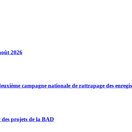
août 2026
a deuxième campagne nationale de rattrapage des enregi
r des projets de la BAD