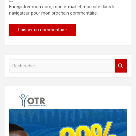
Enregistrer mon nom, mon e-mail et mon site dans le
navigateur pour mon prochain commentaire.
R
e
c
h
e
r
c
h
e
r