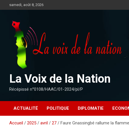
Aller
samedi, août 8, 2026
au
contenu
La Voix de la Nation
Récépissé n°0108/HAAC/01-2024/pl/P
ACTUALITÉ
POLITIQUE
DIPLOMATIE
ECONO
Accueil
2025
avril
27
Faure Gnassingbé rallume la flamme