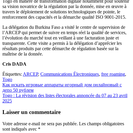
Togo en matière de transformation digitale notamment pour soutenir
sa vision novatrice de la régulation par la donnée, mise en œuvre à
travers le déploiement de solutions technologiques de pointe, le
renforcement des capacités et la démarche qualité ISO 9001-2015.
La délégation du Burkina Faso a visité le centre de supervision de
l’ARCEP qui permet de suivre en temps réel la qualité de services,
l’évolution du marché tout en veillant à une facturation juste et
transparente. Cette visite a permis à la délégation d’apprécier les
résultats produits par cette démarche de régulation basée sur la
maîtrise de la donnée.
Cris DADA
Étiquettes:
ARCEP
,
Communications Électroniques
,
free roaming
,
Togo
Navigation
Как искать игровые аппараты игорный дом онлайновый с
депо 50 рублем
de
Togo : La révision des listes électorales annoncée du 07 au 23 avril
l’article
2025
Laisser un commentaire
Votre adresse e-mail ne sera pas publiée.
Les champs obligatoires
sont indiqués avec
*