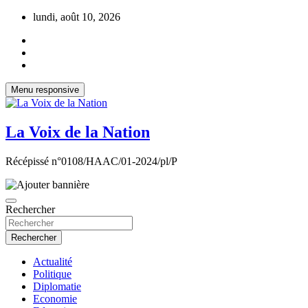
Aller
lundi, août 10, 2026
au
contenu
Menu responsive
La Voix de la Nation
Récépissé n°0108/HAAC/01-2024/pl/P
Rechercher
Rechercher
Actualité
Politique
Diplomatie
Economie