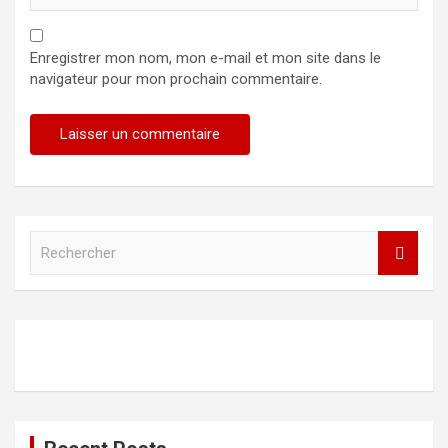
Enregistrer mon nom, mon e-mail et mon site dans le
navigateur pour mon prochain commentaire.
R
e
c
h
e
r
c
h
e
r