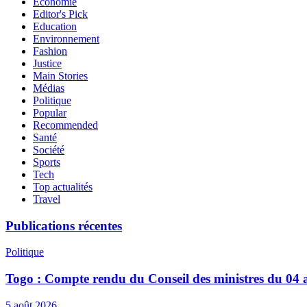
Economie
Editor's Pick
Education
Environnement
Fashion
Justice
Main Stories
Médias
Politique
Popular
Recommended
Santé
Société
Sports
Tech
Top actualités
Travel
Publications récentes
Politique
Togo : Compte rendu du Conseil des ministres du 04 
5 août 2026