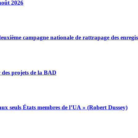
août 2026
a deuxième campagne nationale de rattrapage des enregi
r des projets de la BAD
s aux seuls États membres de l’UA » (Robert Dussey)