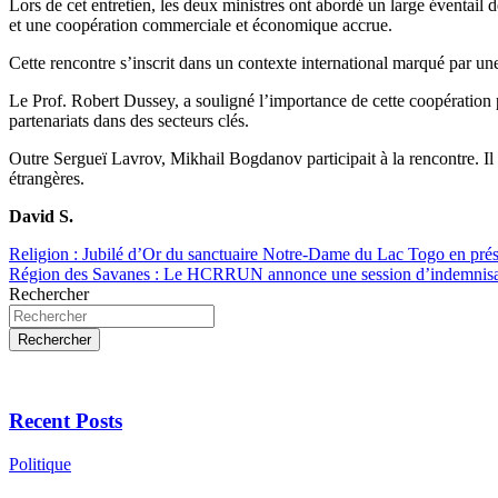
Lors de cet entretien, les deux ministres ont abordé un large éventail 
et une coopération commerciale et économique accrue.
Cette rencontre s’inscrit dans un contexte international marqué par une 
Le Prof. Robert Dussey, a souligné l’importance de cette coopération 
partenariats dans des secteurs clés.
Outre Sergueï Lavrov, Mikhail Bogdanov participait à la rencontre. Il 
étrangères.
David S.
Navigation
Religion : Jubilé d’Or du sanctuaire Notre-Dame du Lac Togo en pr
Région des Savanes : Le HCRRUN annonce une session d’indemnisa
de
Rechercher
l’article
Rechercher
Recent Posts
Politique