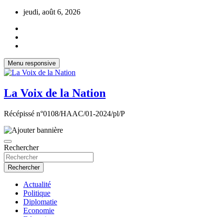
Aller
jeudi, août 6, 2026
au
contenu
Menu responsive
La Voix de la Nation
Récépissé n°0108/HAAC/01-2024/pl/P
Rechercher
Rechercher
Actualité
Politique
Diplomatie
Economie