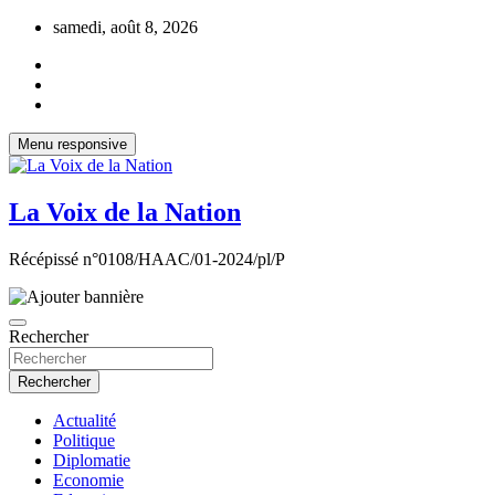
Aller
samedi, août 8, 2026
au
contenu
Menu responsive
La Voix de la Nation
Récépissé n°0108/HAAC/01-2024/pl/P
Rechercher
Rechercher
Actualité
Politique
Diplomatie
Economie