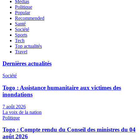
Médias
Politique
Popular
Recommended
Santé
Société
Sports
Tech
Top actualités
Travel
Dernières actualités
Société
Togo : Assistance humanitaire aux victimes des
inondations
7 août 2026
La voix de la nation
Politique
Togo : Compte rendu du Conseil des ministres du 04
août 2026