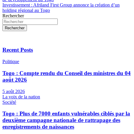
de
Investissement : Afriland First Group annonce la création d’un
l’article
holding régional au Togo
Rechercher
Rechercher
Recent Posts
Politique
Togo : Compte rendu du Conseil des ministres du 04
août 2026
5 août 2026
La voix de la nation
Société
Togo : Plus de 7000 enfants vulnérables ciblés par la
deuxième campagne nationale de rattrapage des
enregistrements de naissances