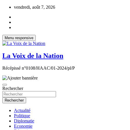
Aller
vendredi, août 7, 2026
au
contenu
Menu responsive
La Voix de la Nation
Récépissé n°0108/HAAC/01-2024/pl/P
Rechercher
Rechercher
Actualité
Politique
Diplomatie
Economie