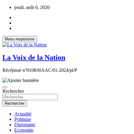
Aller
jeudi, août 6, 2026
au
contenu
Menu responsive
La Voix de la Nation
Récépissé n°0108/HAAC/01-2024/pl/P
Rechercher
Rechercher
Actualité
Politique
Diplomatie
Economie