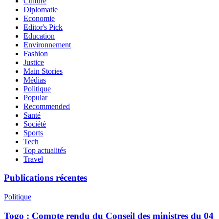
Culture
Diplomatie
Economie
Editor's Pick
Education
Environnement
Fashion
Justice
Main Stories
Médias
Politique
Popular
Recommended
Santé
Société
Sports
Tech
Top actualités
Travel
Publications récentes
Politique
Togo : Compte rendu du Conseil des ministres du 04