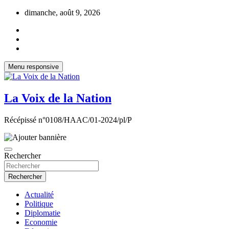
Aller
dimanche, août 9, 2026
au
contenu
Menu responsive
La Voix de la Nation
Récépissé n°0108/HAAC/01-2024/pl/P
Rechercher
Rechercher
Actualité
Politique
Diplomatie
Economie