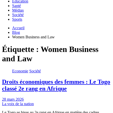
Education
Santé
Médias
Société
Sports
Accueil
Blog
Women Business and Law
Étiquette :
Women Business
and Law
Economie
Société
Droits économiques des femmes : Le Togo
classé 2e rang en Afrique
28 mars 2026
La voix de la nation
Le Togo se hisse au 2e rang en Afrique en matière des cadres