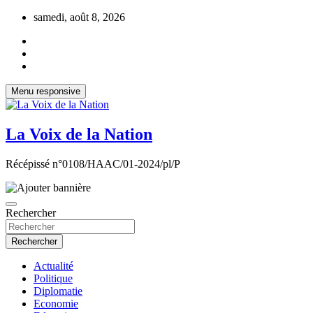
Aller
samedi, août 8, 2026
au
contenu
Menu responsive
La Voix de la Nation
Récépissé n°0108/HAAC/01-2024/pl/P
Rechercher
Rechercher
Actualité
Politique
Diplomatie
Economie