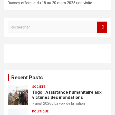
Dussey effectue du 18 au 20 mars 2025 une visite…
R
e
c
h
e
r
c
h
e
r
Recent Posts
SOCIÉTÉ
Togo : Assistance humanitaire aux
victimes des inondations
7 août 2026
La voix de la nation
POLITIQUE