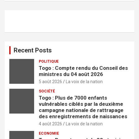
h
e
r
c
h
e
r
Recent Posts
POLITIQUE
Togo : Compte rendu du Conseil des
ministres du 04 août 2026
5 août 2026
La voix de la nation
SOCIÉTÉ
Togo : Plus de 7000 enfants
vulnérables ciblés par la deuxième
campagne nationale de rattrapage
des enregistrements de naissances
4 août 2026
La voix de la nation
ECONOMIE