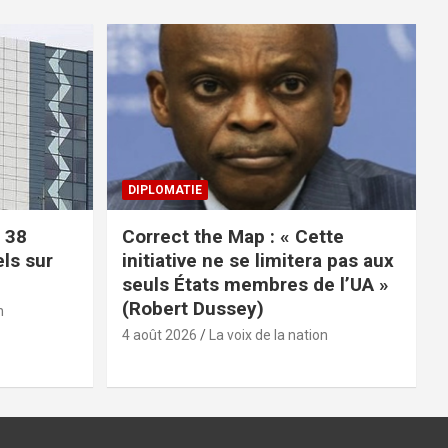
DIPLOMATIE
 38
Correct the Map : « Cette
els sur
initiative ne se limitera pas aux
seuls États membres de l’UA »
(Robert Dussey)
n
4 août 2026
La voix de la nation