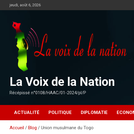
Aller
jeudi, août 6, 2026
au
contenu
La Voix de la Nation
Récépissé n°0108/HAAC/01-2024/pl/P
ACTUALITÉ
POLITIQUE
DIPLOMATIE
ECONO
Accueil
Blog
Union musulmane du Togo