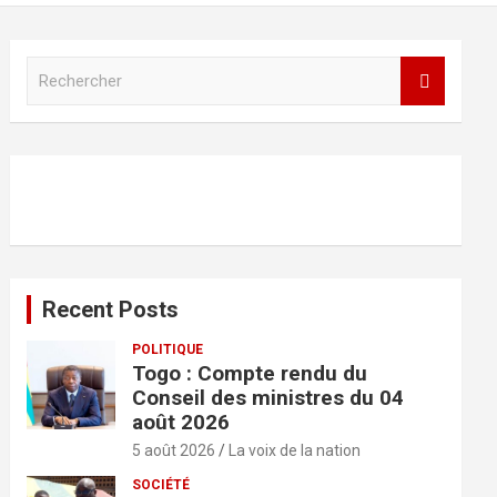
R
e
c
h
e
r
c
h
e
r
Recent Posts
POLITIQUE
Togo : Compte rendu du
Conseil des ministres du 04
août 2026
5 août 2026
La voix de la nation
SOCIÉTÉ