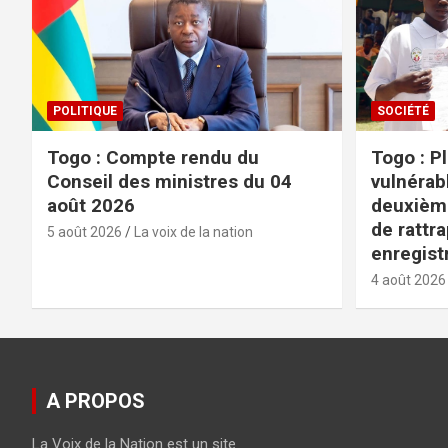
POLITIQUE
SOCIÉTÉ
Togo : Compte rendu du
Togo : P
Conseil des ministres du 04
vulnérabl
août 2026
deuxièm
de rattr
5 août 2026
La voix de la nation
enregist
4 août 2026
A PROPOS
La Voix de la Nation est un site