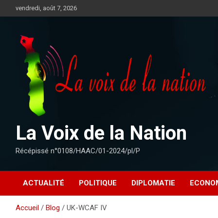
Aller
vendredi, août 7, 2026
au
contenu
La Voix de la Nation
Récépissé n°0108/HAAC/01-2024/pl/P
ACTUALITÉ
POLITIQUE
DIPLOMATIE
ECONO
Accueil
Blog
UK-WCAF IV