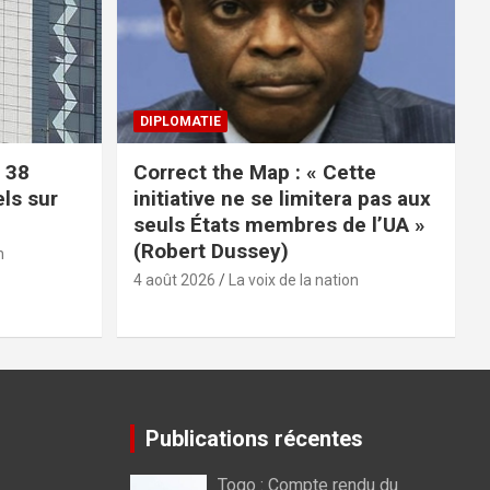
DIPLOMATIE
 38
Correct the Map : « Cette
els sur
initiative ne se limitera pas aux
seuls États membres de l’UA »
(Robert Dussey)
n
4 août 2026
La voix de la nation
Publications récentes
Togo : Compte rendu du