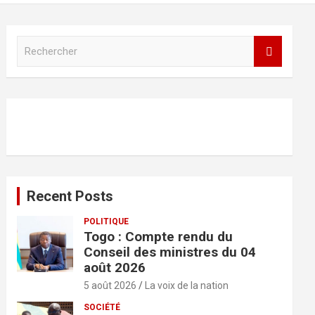
R
e
c
h
e
r
c
h
e
r
Recent Posts
POLITIQUE
Togo : Compte rendu du
Conseil des ministres du 04
août 2026
5 août 2026
La voix de la nation
SOCIÉTÉ